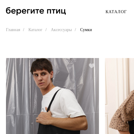
КАТАЛОГ
ВСЕ КАТЕГОРИИ →
Главная
/
Каталог
/
Аксессуары
/
Сумки
НОВИНКИ
ЖЕНЩИНАМ
ПЕРСОНАЛИЗАЦИЯ
Тельняшки
СКИДКИ
Футболки
Верхняя одежда
КОЛЛАБОРАЦИИ
Костюмы
#sekta
Рубашки
Лунтик x Антон тут рядом
Платья
Дом с маяком
Толстовки, свитшоты
МАРЬЯ Виллы и СПА
Брюки, шорты