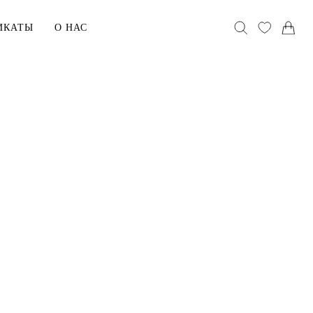
ИКАТЫ
О НАС
АКСЕССУАРЫ
Головные уборы
Воротники
Сумки
хранения
В ПОДАРОК
Сертификаты
ельё
Открытки
Упаковка