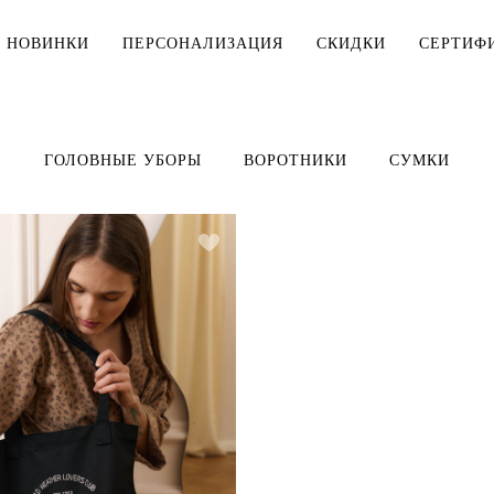
НОВИНКИ
ПЕРСОНАЛИЗАЦИЯ
СКИДКИ
СЕРТИФ
МУЖЧИНАМ
ДЕТЯМ
ГОЛОВНЫЕ УБОРЫ
ВОРОТНИКИ
СУМКИ
Тельняшки
Тельняшки
Футболки
Футболки
Рубашки
Комплекты
ДЛЯ ДОМА
Верхняя одежда
Мешки для 
Толстовки, свитшоты
Косметички
Брюки, шорты
Столовое б