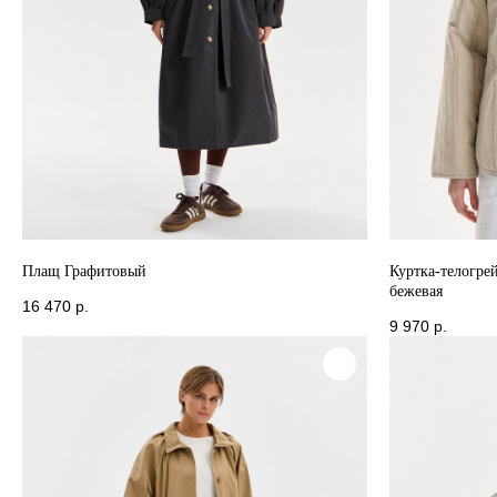
Плащ Графитовый
Куртка-телогре
бежевая
16 470
р.
9 970
р.