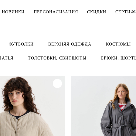
НОВИНКИ
ПЕРСОНАЛИЗАЦИЯ
СКИДКИ
СЕРТИФ
МУЖЧИНАМ
ДЕТЯМ
ФУТБОЛКИ
ВЕРХНЯЯ ОДЕЖДА
КОСТЮМЫ
Тельняшки
Тельняшки
ЛАТЬЯ
ТОЛСТОВКИ, СВИТШОТЫ
БРЮКИ, ШОРТ
Футболки
Футболки
Рубашки
Комплекты
ДЛЯ ДОМА
Верхняя одежда
Мешки для 
Толстовки, свитшоты
Косметички
Брюки, шорты
Столовое б