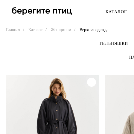
КАТАЛОГ
ВСЕ КАТЕГОРИИ →
Главная
/
Каталог
/
Женщинам
/
Верхняя одежда
НОВИНКИ
ЖЕНЩИНАМ
ТЕЛЬНЯШКИ
ПЕРСОНАЛИЗАЦИЯ
Тельняшки
П
СКИДКИ
Футболки
Верхняя одежда
КОЛЛАБОРАЦИИ
Костюмы
#sekta
Рубашки
Лунтик x Антон тут рядом
Платья
Дом с маяком
Толстовки, свитшоты
МАРЬЯ Виллы и СПА
Брюки, шорты
STEREOLETO