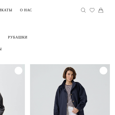
ИКАТЫ
О НАС
АКСЕССУАРЫ
РУБАШКИ
Головные уборы
Ы
Воротники
Сумки
хранения
В ПОДАРОК
Сертификаты
ельё
Открытки
Упаковка