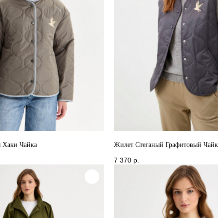
я Хаки Чайка
Жилет Стеганый Графитовый Чайк
7 370
р.