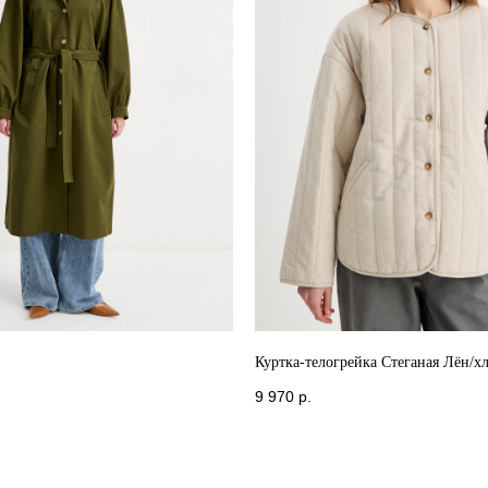
Куртка-телогрейка Стеганая Лён/х
9 970
р.