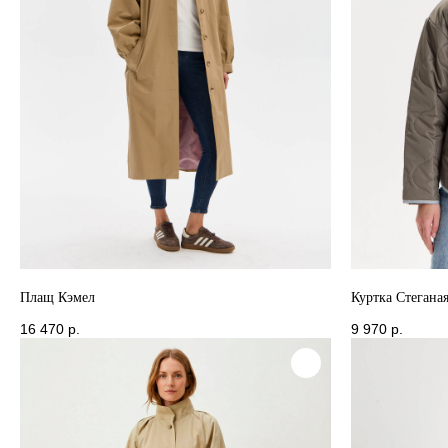
Плащ Кэмел
Куртка Стегана
16 470
р.
9 970
р.