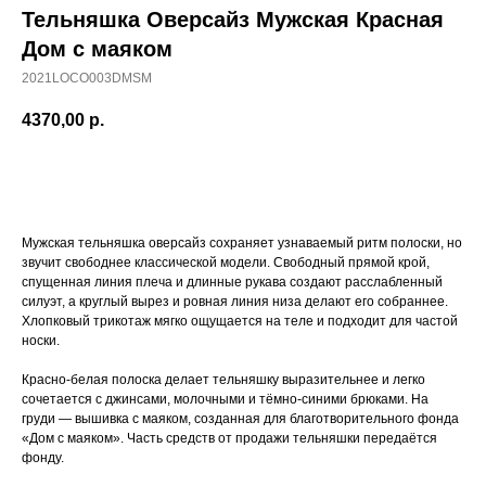
Тельняшка Оверсайз Мужская Красная
Дом с маяком
2021LOCO003DMSM
4370,00
р.
ДОБАВИТЬ В КОРЗИНУ
Мужская тельняшка оверсайз сохраняет узнаваемый ритм полоски, но
звучит свободнее классической модели. Свободный прямой крой,
спущенная линия плеча и длинные рукава создают расслабленный
силуэт, а круглый вырез и ровная линия низа делают его собраннее.
Хлопковый трикотаж мягко ощущается на теле и подходит для частой
носки.
Красно-белая полоска делает тельняшку выразительнее и легко
сочетается с джинсами, молочными и тёмно-синими брюками. На
груди — вышивка с маяком, созданная для благотворительного фонда
«Дом с маяком». Часть средств от продажи тельняшки передаётся
фонду.