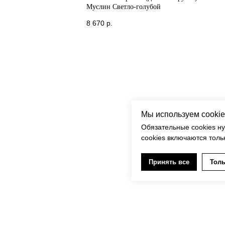
Муслин Светло-голубой
8 670
р.
Мы используем cookie
Обязательные cookies н
cookies включаются толь
Принять все
Толь