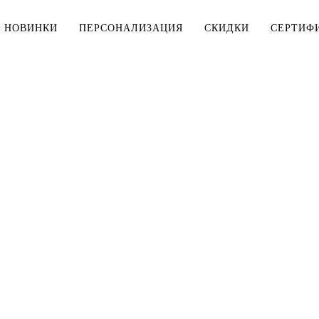
НОВИНКИ
ПЕРСОНАЛИЗАЦИЯ
СКИДКИ
СЕРТИФ
МУЖЧИНАМ
ДЕТЯМ
Тельняшки
Тельняшки
Футболки
Футболки
Рубашки
Комплекты
ДЛЯ ДОМА
Верхняя одежда
Мешки для 
Толстовки, свитшоты
Косметички
Брюки, шорты
Столовое б