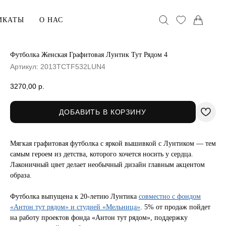
ИКАТЫ
О НАС
Футболка Женская Графитовая Лунтик Тут Рядом 4
Артикул:
2013TCTF532LUN4
АКСЕССУАРЫ
Головные уборы
3270,00
р.
Воротники
ДОБАВИТЬ В КОРЗИНУ
Сумки
Мягкая графитовая футболка с яркой вышивкой с Лунтиком — тем
хранения
В ПОДАРОК
самым героем из детства, которого хочется носить у сердца.
Лаконичный цвет делает необычный дизайн главным акцентом
Сертификаты
образа.
ельё
Открытки
Футболка выпущена к 20-летию Лунтика
совместно с фондом
Упаковка
«Антон тут рядом» и студией «Мельница»
. 5% от продаж пойдет
на работу проектов фонда «Антон тут рядом», поддержку