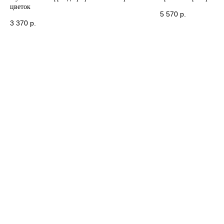
цветок
5 570
р.
3 370
р.