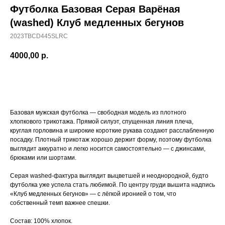
Футболка Базовая Серая Варёная
(washed) Клуб медленных бегунов
2023TBCD445SLRC
4000,00
р.
ДОБАВИТЬ В КОРЗИНУ
Базовая мужская футболка — свободная модель из плотного
хлопкового трикотажа. Прямой силуэт, спущенная линия плеча,
круглая горловина и широкие короткие рукава создают расслабленную
посадку. Плотный трикотаж хорошо держит форму, поэтому футболка
выглядит аккуратно и легко носится самостоятельно — с джинсами,
брюками или шортами.
Серая washed-фактура выглядит выцветшей и неоднородной, будто
футболка уже успела стать любимой. По центру груди вышита надпись
«Клуб медленных бегунов» — с лёгкой иронией о том, что
собственный темп важнее спешки.
Состав: 100% хлопок.