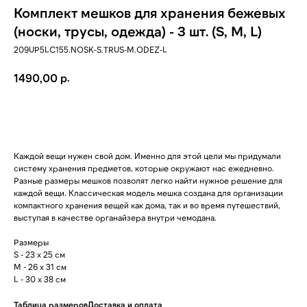
Комплект мешков для хранения бежевых
(носки, трусы, одежда) - 3 шт. (S, M, L)
209UP5LC155.NOSK-S.TRUS-M.ODEZ-L
р.
1490,00
ДОБАВИТЬ В КОРЗИНУ
Каждой вещи нужен свой дом. Именно для этой цели мы придумали
систему хранения предметов, которые окружают нас ежедневно.
Разные размеры мешков позволят легко найти нужное решение для
каждой вещи. Классическая модель мешка создана для организации
компактного хранения вещей как дома, так и во время путешествий,
выступая в качестве органайзера внутри чемодана.
Размеры
S - 23 x 25 см
M - 26 x 31 см
L - 30 x 38 см
Таблица размеров
Доставка и оплата