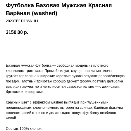
Футболка Базовая Мужская Красная
Варёная (washed)
2023TBCD186NULL
3150,00
р.
ДОБАВИТЬ В КОРЗИНУ
Базовая мужская футболка — свободная модель из плотного
хлопкового трикотажа. Прямой силуэт, спущенная линия плеча,
круглая горловина и широкие короткие рукава создают расслабленную
посадку. Плотный трикотаж хорошо держит форму, поэтому футболка
выглядит аккуратно и легко носится самостоятельно — с джинсами,
брюками или шортами.
Красный цвет с эффектом washed выглядит приглушённым и
неоднородным, словно немного выгорел на солнце. Варёная фактура
смягчает яркий оттенок и делает однотонную футболку особенно
живой.
Состав: 100% хлопок.