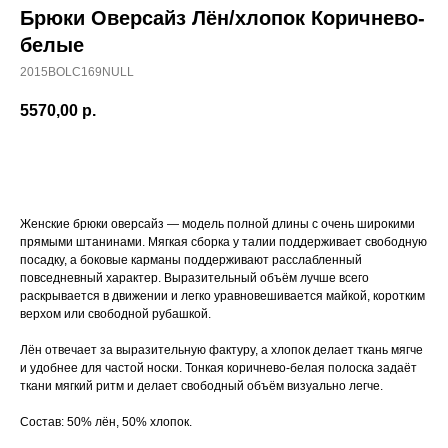
Брюки Оверсайз Лён/хлопок Коричнево-
белые
2015BOLC169NULL
5570,00
р.
ДОБАВИТЬ В КОРЗИНУ
Женские брюки оверсайз — модель полной длины с очень широкими
прямыми штанинами. Мягкая сборка у талии поддерживает свободную
посадку, а боковые карманы поддерживают расслабленный
повседневный характер. Выразительный объём лучше всего
раскрывается в движении и легко уравновешивается майкой, коротким
верхом или свободной рубашкой.
Лён отвечает за выразительную фактуру, а хлопок делает ткань мягче
и удобнее для частой носки. Тонкая коричнево-белая полоска задаёт
ткани мягкий ритм и делает свободный объём визуально легче.
Состав: 50% лён, 50% хлопок.