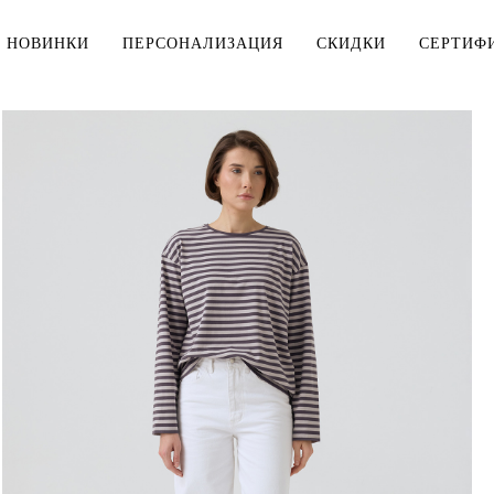
НОВИНКИ
ПЕРСОНАЛИЗАЦИЯ
СКИДКИ
СЕРТИФ
МУЖЧИНАМ
ДЕТЯМ
Тельняшки
Тельняшки
Футболки
Футболки
Рубашки
Комплекты
ДЛЯ ДОМА
Верхняя одежда
Мешки для 
Толстовки, свитшоты
Косметички
Брюки, шорты
Столовое б