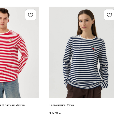
 Красная Чайка
Тельняшка Утка
3 570
р.