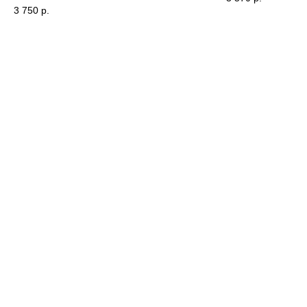
3 750
р.