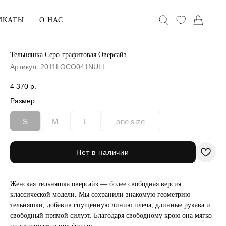
ИКАТЫ
О НАС
Тельняшка Серо-графитовая Оверсайз
Артикул:
2011LOCO041NULL
АКСЕССУАРЫ
Головные уборы
4 370
р.
Размер
Воротники
Сумки
S
M
L
one size
хранения
В ПОДАРОК
Нет в наличии
Сертификаты
Женская тельняшка оверсайз — более свободная версия
ельё
Открытки
классической модели. Мы сохранили знакомую геометрию
Упаковка
тельняшки, добавив спущенную линию плеча, длинные рукава и
свободный прямой силуэт. Благодаря свободному крою она мягко