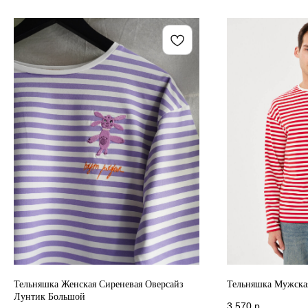
Тельняшка Женская Сиреневая Оверсайз
Тельняшка Мужская
Лунтик Большой
3 570
р.