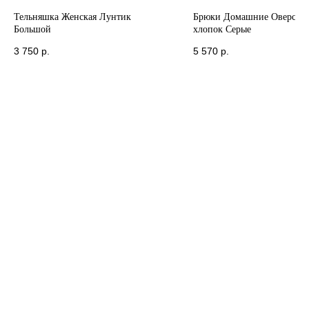
Тельняшка Женская Лунтик
Брюки Домашние Оверсайз
Большой
хлопок Серые
3 750
р.
5 570
р.