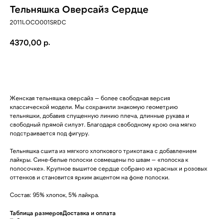
Тельняшка Оверсайз Сердце
2011LOCO001SRDC
р.
4370,00
ДОБАВИТЬ В КОРЗИНУ
Женская тельняшка оверсайз — более свободная версия
классической модели. Мы сохранили знакомую геометрию
тельняшки, добавив спущенную линию плеча, длинные рукава и
свободный прямой силуэт. Благодаря свободному крою она мягко
подстраивается под фигуру.
Тельняшка сшита из мягкого хлопкового трикотажа с добавлением
лайкры. Сине-белые полоски совмещены по швам — «полоска к
полосочке». Крупное вышитое сердце собрано из красных и розовых
оттенков и становится ярким акцентом на фоне полоски.
Состав: 95% хлопок, 5% лайкра.
Таблица размеров
Доставка и оплата