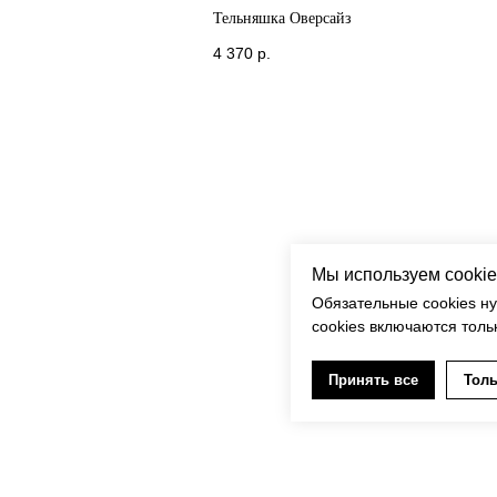
Тельняшка Оверсайз
4 370
р.
Мы используем cookie
Обязательные cookies н
cookies включаются толь
Принять все
Толь