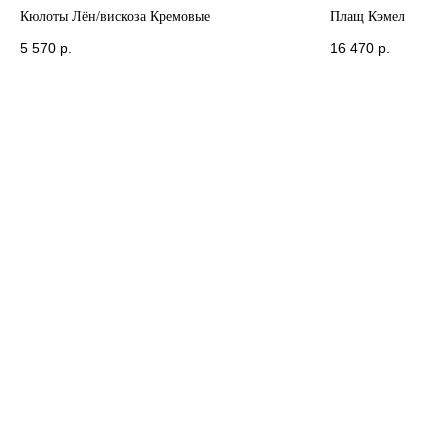
Кюлоты Лён/вискоза Кремовые
Плащ Кэмел
5 570
р.
16 470
р.