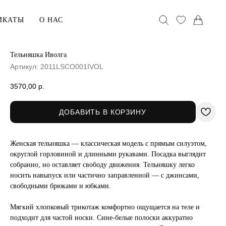
ИКАТЫ
О НАС
Тельняшка Иволга
Артикул:
2011LSCO001IVOL
АКСЕССУАРЫ
Головные уборы
3570,00
р.
Воротники
ДОБАВИТЬ В КОРЗИНУ
Сумки
Женская тельняшка — классическая модель с прямым силуэтом,
хранения
В ПОДАРОК
округлой горловиной и длинными рукавами. Посадка выглядит
собранно, но оставляет свободу движения. Тельняшку легко
Сертификаты
носить навыпуск или частично заправленной — с джинсами,
ельё
Открытки
свободными брюками и юбками.
Упаковка
Мягкий хлопковый трикотаж комфортно ощущается на теле и
подходит для частой носки. Сине-белые полоски аккуратно