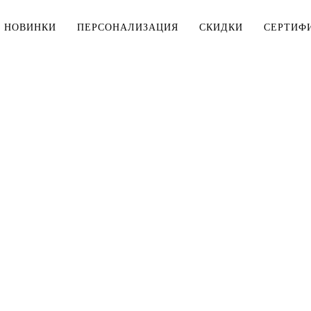
НОВИНКИ
ПЕРСОНАЛИЗАЦИЯ
СКИДКИ
СЕРТИФ
МУЖЧИНАМ
ДЕТЯМ
Тельняшки
Тельняшки
Футболки
Футболки
Рубашки
Комплекты
ДЛЯ ДОМА
Верхняя одежда
Мешки для 
Толстовки, свитшоты
Косметички
Брюки, шорты
Столовое б