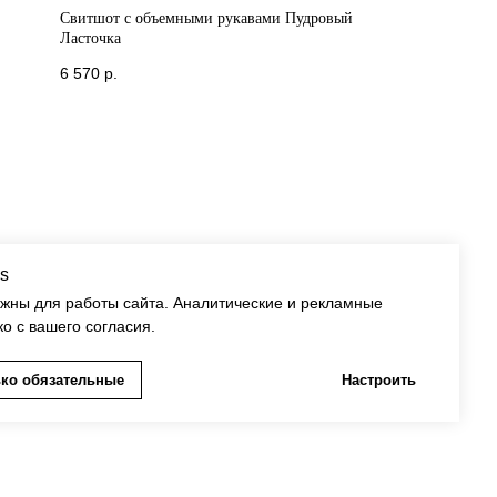
Свитшот с объемными рукавами Пудровый
Ласточка
6 570
р.
s
ужны для работы сайта. Аналитические и рекламные
ко с вашего согласия.
ко обязательные
Настроить