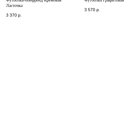
Футболка-бойфренд Кремовая
Футболка Графитовая
Ласточка
3 570
р.
3 370
р.