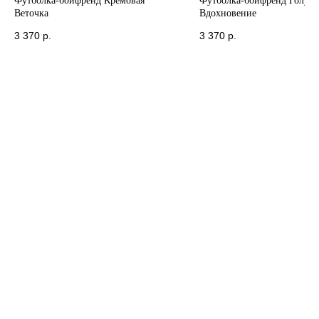
Футболка-бойфренд Кремовая
Футболка-бойфренд Голуба
Веточка
Вдохновение
3 370
р.
3 370
р.