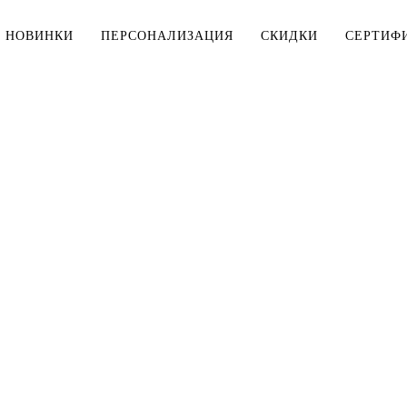
НОВИНКИ
ПЕРСОНАЛИЗАЦИЯ
СКИДКИ
СЕРТИФ
МУЖЧИНАМ
ДЕТЯМ
Тельняшки
Тельняшки
Футболки
Футболки
Рубашки
Комплекты
ДЛЯ ДОМА
Верхняя одежда
Мешки для 
Толстовки, свитшоты
Косметички
Брюки, шорты
Столовое б