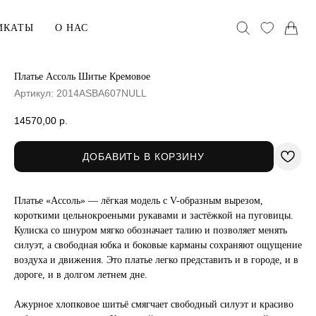
ИКАТЫ
О НАС
Платье Ассоль Шитье Кремовое
Артикул:
2014ASBA607NULL
АКСЕССУАРЫ
Головные уборы
14570,00
р.
Воротники
ДОБАВИТЬ В КОРЗИНУ
Сумки
Платье «Ассоль» — лёгкая модель с V-образным вырезом,
хранения
В ПОДАРОК
короткими цельнокроеными рукавами и застёжкой на пуговицы.
Кулиска со шнуром мягко обозначает талию и позволяет менять
Сертификаты
силуэт, а свободная юбка и боковые карманы сохраняют ощущение
ельё
Открытки
воздуха и движения. Это платье легко представить и в городе, и в
дороге, и в долгом летнем дне.
Упаковка
Ажурное хлопковое шитьё смягчает свободный силуэт и красиво