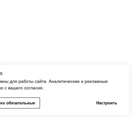
Хлопковый мешок "Маме"
490
р.
s
ужны для работы сайта. Аналитические и рекламные
ко с вашего согласия.
ко обязательные
Настроить