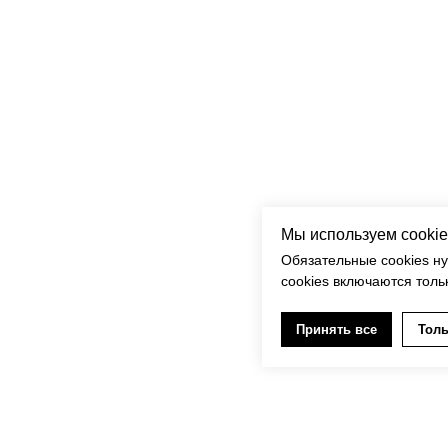
ыжий кот
Футболка-бойфренд Белая Черный кот
3 370
р.
Мы используем cookie
Обязательные cookies н
cookies включаются толь
Принять все
Толь