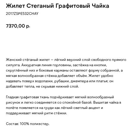
Жилет Стеганый Графитовый Чайка
2017ZSPE532CHAY
р.
7370,00
ДОБАВИТЬ В КОРЗИНУ
Женский стёганый жилет — лёгкий верхний слой свободного прямого
силуэта. Аккуратная линия горловины, застёжка на кнопки,
скруглённый низ и боковые карманы оставляют форму собранной, а
мягкая волнообразная стёжка добавляет объём. Жилет удобно
надевать поверх водолазки, рубашки, джемпера или платья; он
добавляет тепла, не скрывая нижний слой.
Гладкая графитовая ткань подчёркивает мягкий волнообразный
рисунок и легко соединяется со спокойной базой. Вышитая чайка в
полёте появляется на груди как лёгкий светлый акцент и
поддерживает мягкий ритм стёжки.
Состав: 100% полиэстер.