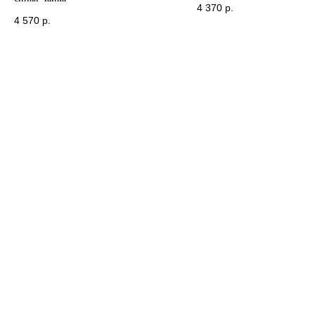
4 370
р.
4 570
р.