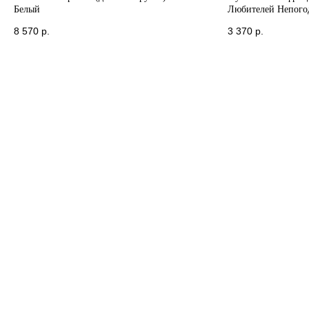
Белый
Любителей Непогод
Club)
8 570
р.
3 370
р.