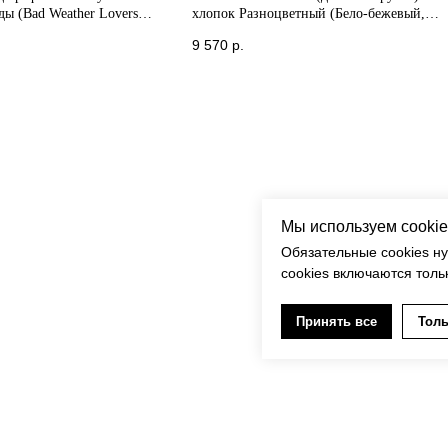
ы (Bad Weather Lovers
хлопок Разноцветный (Бело-бежевый,
бежевый)
9 570
р.
Мы используем cookie
Обязательные cookies н
cookies включаются толь
Принять все
Толь