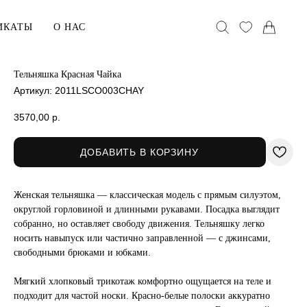
ИКАТЫ
О НАС
Тельняшка Красная Чайка
Артикул:
2011LSCO003CHAY
АКСЕССУАРЫ
Головные уборы
3570,00
р.
Воротники
ДОБАВИТЬ В КОРЗИНУ
Сумки
Женская тельняшка — классическая модель с прямым силуэтом,
хранения
В ПОДАРОК
округлой горловиной и длинными рукавами. Посадка выглядит
собранно, но оставляет свободу движения. Тельняшку легко
Сертификаты
носить навыпуск или частично заправленной — с джинсами,
ельё
Открытки
свободными брюками и юбками.
Упаковка
Мягкий хлопковый трикотаж комфортно ощущается на теле и
подходит для частой носки. Красно-белые полоски аккуратно