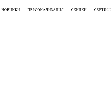
НОВИНКИ
ПЕРСОНАЛИЗАЦИЯ
СКИДКИ
СЕРТИФ
МУЖЧИНАМ
ДЕТЯМ
Тельняшки
Тельняшки
Футболки
Футболки
Рубашки
Комплекты
ДЛЯ ДОМА
Верхняя одежда
Мешки для 
Толстовки, свитшоты
Косметички
Брюки, шорты
Столовое б