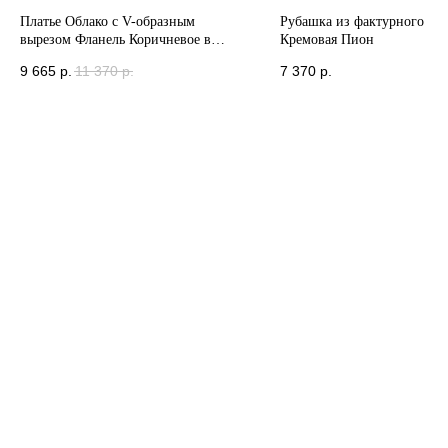
Платье Облако с V-образным
Рубашка из фактурного хл
вырезом Фланель Коричневое в
Кремовая Пион
цветок
9 665
р.
11 370
р.
7 370
р.