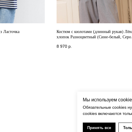
з Ласточка
Костюм с кюлотами (длинный рукав) Лён
хлопок Разноцветный (Сине-белый, Серо
синий)
8 970
р.
Мы используем cookie
Обязательные cookies н
cookies включаются толь
Принять все
Толь