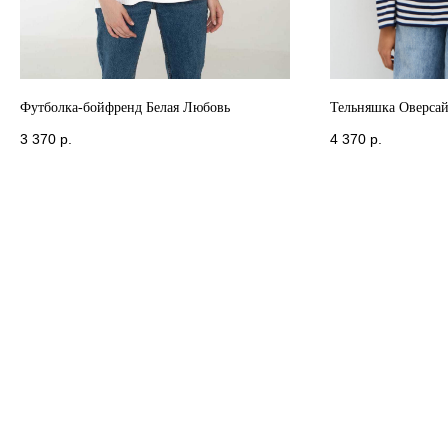
Футболка-бойфренд Белая Любовь
Тельняшка Оверсай
3 370
р.
4 370
р.