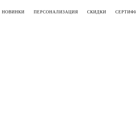
НОВИНКИ
ПЕРСОНАЛИЗАЦИЯ
СКИДКИ
СЕРТИФ
МУЖЧИНАМ
ДЕТЯМ
Тельняшки
Тельняшки
Футболки
Футболки
Рубашки
Комплекты
ДЛЯ ДОМА
Верхняя одежда
Мешки для 
Толстовки, свитшоты
Косметички
Брюки, шорты
Столовое б