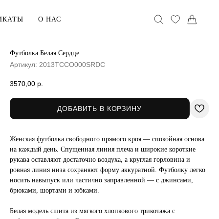
ИКАТЫ
О НАС
Футболка Белая Сердце
Артикул:
2013TCCO000SRDC
АКСЕССУАРЫ
Головные уборы
3570,00
р.
Воротники
ДОБАВИТЬ В КОРЗИНУ
Сумки
Женская футболка свободного прямого кроя — спокойная основа
хранения
В ПОДАРОК
на каждый день. Спущенная линия плеча и широкие короткие
рукава оставляют достаточно воздуха, а круглая горловина и
Сертификаты
ровная линия низа сохраняют форму аккуратной. Футболку легко
ельё
Открытки
носить навыпуск или частично заправленной — с джинсами,
брюками, шортами и юбками.
Упаковка
Белая модель сшита из мягкого хлопкового трикотажа с