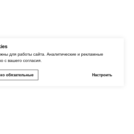
Футболка-бойфренд Белая Вдохновение
2 490
р.
ies
ужны для работы сайта. Аналитические и рекламные
ко с вашего согласия.
ко обязательные
Настроить