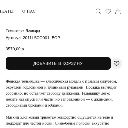
ИКАТЫ
О НАС
Тельняшка Леопард
Артикул:
2011LSCO001LEOP
АКСЕССУАРЫ
Головные уборы
3570,00
р.
Воротники
ДОБАВИТЬ В КОРЗИНУ
Сумки
Женская тельняшка — классическая модель с прямым силуэтом,
хранения
В ПОДАРОК
округлой горловиной и длинными рукавами. Посадка выглядит
собранно, но оставляет свободу движения. Тельняшку легко
Сертификаты
носить навыпуск или частично заправленной — с джинсами,
ельё
Открытки
свободными брюками и юбками.
Упаковка
Мягкий хлопковый трикотаж комфортно ощущается на теле и
подходит для частой носки. Сине-белые полоски аккуратно