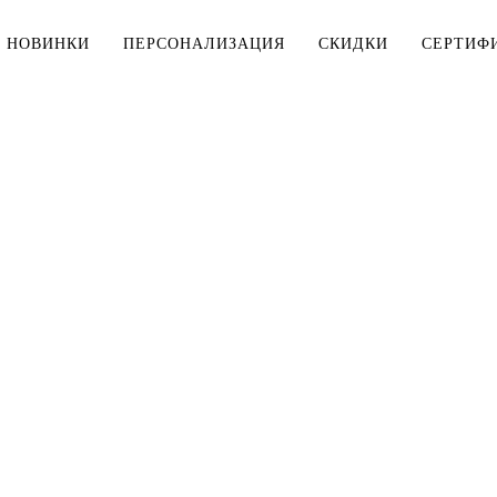
НОВИНКИ
ПЕРСОНАЛИЗАЦИЯ
СКИДКИ
СЕРТИФ
МУЖЧИНАМ
ДЕТЯМ
Тельняшки
Тельняшки
Футболки
Футболки
Рубашки
Комплекты
ДЛЯ ДОМА
Верхняя одежда
Мешки для 
Толстовки, свитшоты
Косметички
Брюки, шорты
Столовое б