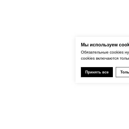
д Кремовая Северный
Рубашка Лён Светло-голубая
5 890
р.
Мы используем cook
Обязательные cookies н
cookies включаются толь
Принять все
Толь