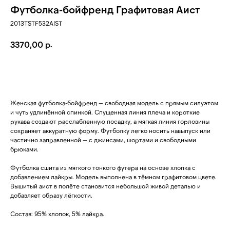
Футболка-бойфренд Графитовая Аист
2013TSTF532AIST
р.
3370,00
ДОБАВИТЬ В КОРЗИНУ
Женская футболка-бойфренд — свободная модель с прямым силуэтом
и чуть удлинённой спинкой. Спущенная линия плеча и короткие
рукава создают расслабленную посадку, а мягкая линия горловины
сохраняет аккуратную форму. Футболку легко носить навыпуск или
частично заправленной — с джинсами, шортами и свободными
брюками.
Футболка сшита из мягкого тонкого футера на основе хлопка с
добавлением лайкры. Модель выполнена в тёмном графитовом цвете.
Вышитый аист в полёте становится небольшой живой деталью и
добавляет образу лёгкости.
Состав: 95% хлопок, 5% лайкра.