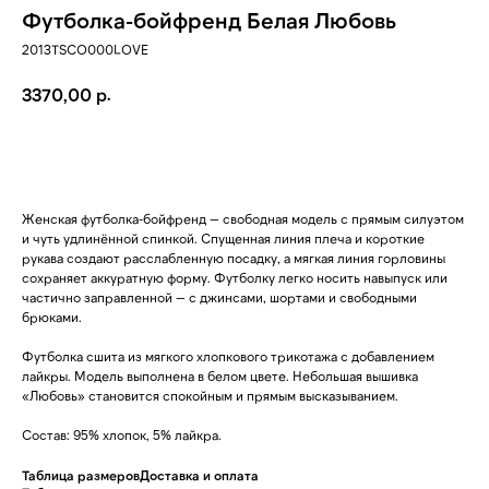
Футболка-бойфренд Белая Любовь
2013TSCO000LOVE
р.
3370,00
ДОБАВИТЬ В КОРЗИНУ
Женская футболка-бойфренд — свободная модель с прямым силуэтом
и чуть удлинённой спинкой. Спущенная линия плеча и короткие
рукава создают расслабленную посадку, а мягкая линия горловины
сохраняет аккуратную форму. Футболку легко носить навыпуск или
частично заправленной — с джинсами, шортами и свободными
брюками.
Футболка сшита из мягкого хлопкового трикотажа с добавлением
лайкры. Модель выполнена в белом цвете. Небольшая вышивка
«Любовь» становится спокойным и прямым высказыванием.
Состав: 95% хлопок, 5% лайкра.
Таблица размеров
Доставка и оплата