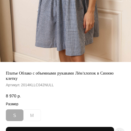
Платье Облако с объемными рукавами Лён/хлопок в Синюю
клетку
Артикул:
2014KLLC042NULL
8 970
р.
Размер
S
M