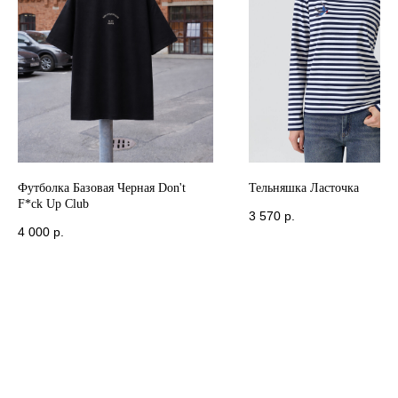
Футболка Базовая Черная Don't
Тельняшка Ласточка
F*ck Up Club
3 570
р.
4 000
р.