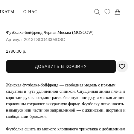
ИКАТЫ
О НАС
Футболка-бойфренд Черная Москва (MOSCOW)
Артикул:
2013TSCO433MOSC
АКСЕССУАРЫ
Головные уборы
2790,00
р.
Воротники
ДОБАВИТЬ В КОРЗИНУ
Сумки
Женская футболка-бойфренд — свободная модель с прямым
хранения
В ПОДАРОК
силуэтом и чуть удлинённой спинкой. Спущенная линия плеча и
короткие рукава создают расслабленную посадку, а мягкая линия
Сертификаты
горловины сохраняет аккуратную форму. Футболку легко носить
ельё
Открытки
навыпуск или частично заправленной — с джинсами, шортами и
свободными брюками.
Упаковка
Футболка сшита из мягкого хлопкового трикотажа с добавлением