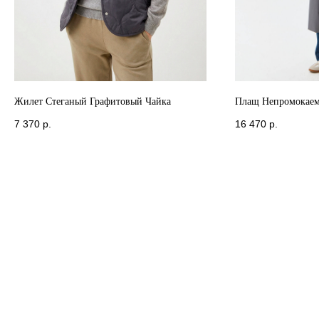
Жилет Стеганый Графитовый Чайка
Плащ Непромокае
7 370
р.
16 470
р.