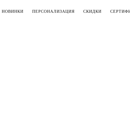
НОВИНКИ
ПЕРСОНАЛИЗАЦИЯ
СКИДКИ
СЕРТИФ
МУЖЧИНАМ
ДЕТЯМ
Тельняшки
Тельняшки
Футболки
Футболки
Рубашки
Комплекты
ДЛЯ ДОМА
Верхняя одежда
Мешки для 
Толстовки, свитшоты
Косметички
Брюки, шорты
Столовое б