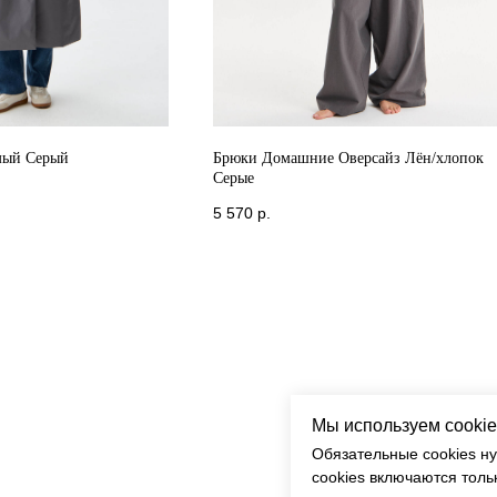
мый Серый
Брюки Домашние Оверсайз Лён/хлопок
Серые
5 570
р.
Мы используем cookie
Обязательные cookies н
cookies включаются толь